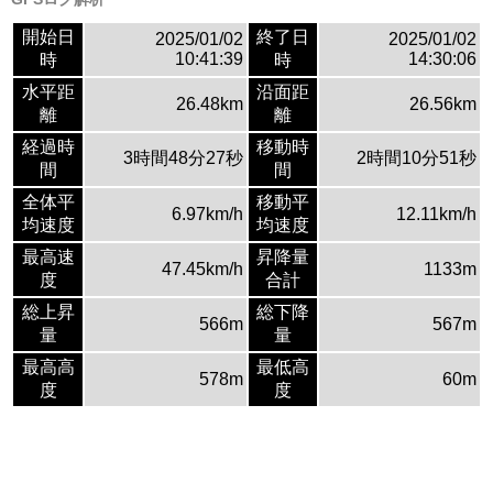
開始日
終了日
2025/01/02
2025/01/02
10:41:39
14:30:06
時
時
水平距
沿面距
26.48km
26.56km
離
離
経過時
移動時
3時間48分27秒
2時間10分51秒
間
間
全体平
移動平
6.97km/h
12.11km/h
均速度
均速度
最高速
昇降量
47.45km/h
1133m
度
合計
総上昇
総下降
566m
567m
量
量
最高高
最低高
578m
60m
度
度