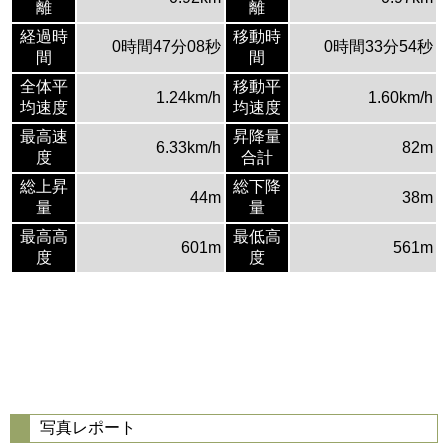
離
離
経過時
移動時
0時間47分08秒
0時間33分54秒
間
間
全体平
移動平
1.24km/h
1.60km/h
均速度
均速度
最高速
昇降量
6.33km/h
82m
度
合計
総上昇
総下降
44m
38m
量
量
最高高
最低高
601m
561m
度
度
写真レポート